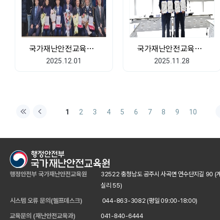
국가재난안전교육원, '2025 한국행정혁신대상' 대상 수상
국가재난안전교육원-평창올림픽기념관 간 업무협약 체결
2025.12.01
2025.11.28
1
2
3
4
5
6
7
8
9
10
행정안전부 국가재난안전교육원
32522 충청남도 공주시 사곡면 연수단지길 90 (
실리 55)
시스템 오류 문의(헬프데스크)
044-863-3082 (평일 09:00-18:00)
교육문의 (재난안전교육과)
041-840-6444