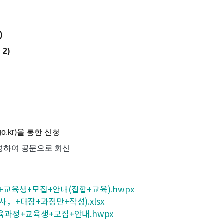
)
 2
)
go.kr)
을 통한 신청
성하여 공문으로 회신
+교육생+모집+안내(집합+교육).hwpx
，+대장+과정만+작성).xlsx
교육과정+교육생+모집+안내.hwpx