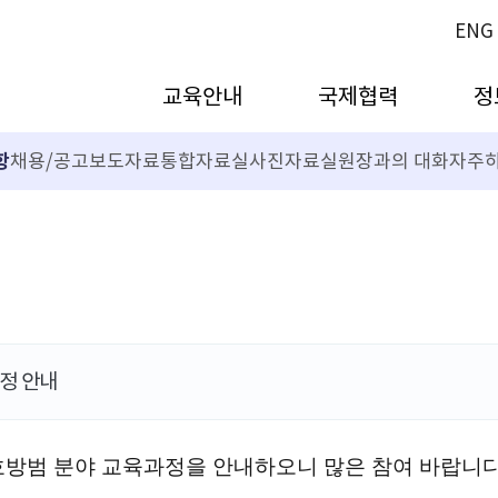
ENG
교육안내
국제협력
정
항
채용/공고
보도자료
통합자료실
사진자료실
원장과의 대화
자주하
과정 안내
호방범
분야 교육과정을 안내하오니 많은 참여 바랍니