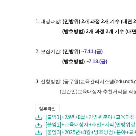
1.
대상과정
:
(민방위) 2
개 과정
2개
기수
(대면 2
(방호방범
) 2
개 과정
2개
기수
(대면
2.
모집기간
:
(민방위)
~7
.11.(금
)
(방호방범)
~7
.18.(금
)
3.
신청방법
:
(공무원)
교육관리시스템
(edu.ndti.
(민간인)교육대상자 추천서식을 작
첨부파일
[붙임1]+25년+8월+민방위분야+교육과정
[붙임2]+교육대상자+추천+서식(민방위강사
[붙임3]+2025년+8월+방호방범+분야+