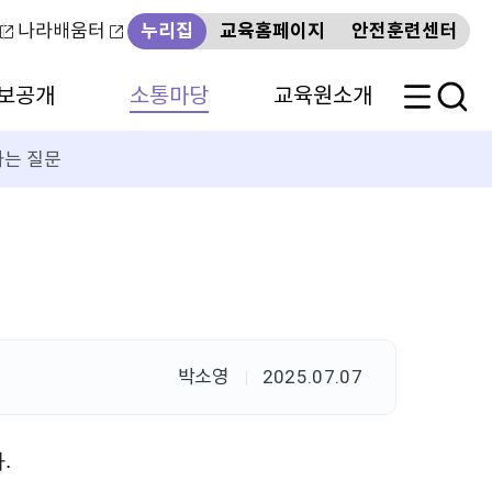
나라배움터
누리집
교육홈페이지
안전훈련센터
보공개
소통마당
교육원소개
는 질문
박소영
2025.07.07
다
.